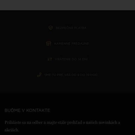
BEZPEČNÁ PLATBA
KAMENNÉ PREDAJNE
VRÁTENIE DO 14 DNÍ
SME TU PRE VÁS OD 9 DO 19 HOD.
BUĎME V KONTAKTE
Prihláste sa na odber a majte stále prehľad o našich novinkách a
akciách.