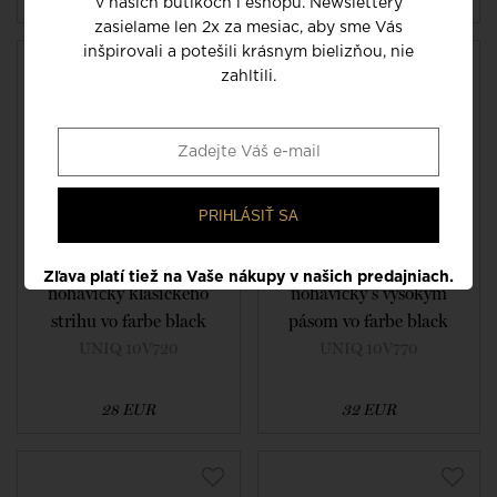
v našich butikoch i eshopu. Newslettery
zasielame len 2x za mesiac, aby sme Vás
inšpirovali a potešili krásnym bielizňou, nie
zahltili.
PRIHLÁSIŤ SA
Zľava platí tiež na Vaše nákupy v našich predajniach.
nohavičky klasického
nohavičky s vysokým
strihu vo farbe black
pásom vo farbe black
UNIQ 10V720
UNIQ 10V770
28 EUR
32 EUR