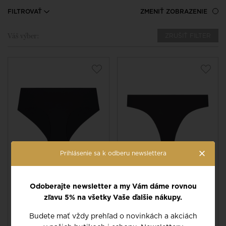
FILTROVAŤ
ZMENIŤ ZOBRAZENIE
Váš výber:
ZRUŠIŤ FILTER
×
Prihlásenie sa k odberu newslettera
nohavičky typu šortky vo
tangá vo farbe black
farbe black
Odoberajte newsletter a my Vám dáme rovnou
UNIQ 10V630
UNIQ 10V700
zľavu 5% na všetky Vaše ďalšie nákupy.
Budete mať vždy prehľad o novinkách a akciách
28 EUR
24 EUR