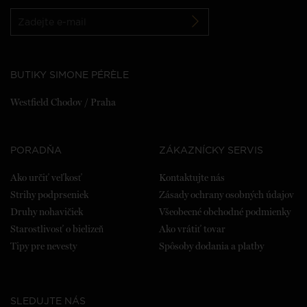
BUTIKY SIMONE PÉRÈLE
Westfield Chodov / Praha
PORADŇA
ZÁKAZNÍCKY SERVIS
Ako určiť veľkosť
Kontaktujte nás
Strihy podprseniek
Zásady ochrany osobných údajov
Druhy nohavičiek
Všeobecné obchodné podmienky
Starostlivosť o bielizeň
Ako vrátiť tovar
Tipy pre nevesty
Spôsoby dodania a platby
SLEDUJTE NÁS