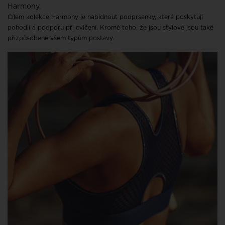
Harmony.
Cílem kolekce Harmony je nabídnout podprsenky, které poskytují
pohodlí a podporu při cvičení. Kromě toho, že jsou stylové jsou také
přizpůsobené všem typům postavy.