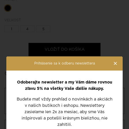
VEĽKOSŤ
1
4
5
VLOŽIŤ DO KOŠÍKA
×
Prihlásenie sa k odberu newslettera
Pridať do môjho zoznamu
Tabuľka veľkostí a ako ju
želaní
správne určiť
Odoberajte newsletter a my Vám dáme rovnou
zľavu 5% na všetky Vaše ďalšie nákupy.
Dostupnosť a dodanie:
Pre informácie o
Budete mať vždy prehľad o novinkách a akciách
dostupnosti si prosím hore vyberte veľkosť.
v našich butikoch i eshopu. Newslettery
Potvrdíme Vám termín dodania.
zasielame len 2x za mesiac, aby sme Vás
inšpirovali a potešili krásnym bielizňou, nie
zahltili.
Ako si správne vybrať veľkosť?