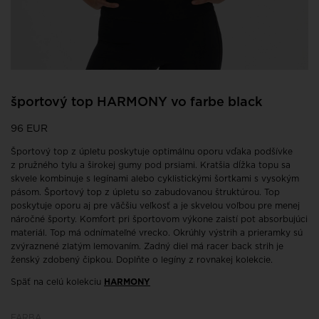
športový top HARMONY vo farbe black
96 EUR
Športový top z úpletu poskytuje optimálnu oporu vďaka podšívke
z pružného tylu a širokej gumy pod prsiami. Kratšia dĺžka topu sa
skvele kombinuje s legínami alebo cyklistickými šortkami s vysokým
pásom. Športový top z úpletu so zabudovanou štruktúrou. Top
poskytuje oporu aj pre väčšiu veľkosť a je skvelou voľbou pre menej
náročné športy. Komfort pri športovom výkone zaistí pot absorbujúci
materiál. Top má odnímateľné vrecko. Okrúhly výstrih a prieramky sú
zvýraznené zlatým lemovaním. Zadný diel má racer back strih je
ženský zdobený čipkou. Doplňte o legíny z rovnakej kolekcie.
Späť na celú kolekciu
HARMONY
FARBA