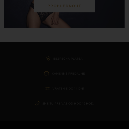
PROHLÉDNOUT
BEZPEČNÁ PLATBA
KAMENNÉ PREDAJNE
VRÁTENIE DO 14 DNÍ
SME TU PRE VÁS OD 9 DO 19 HOD.