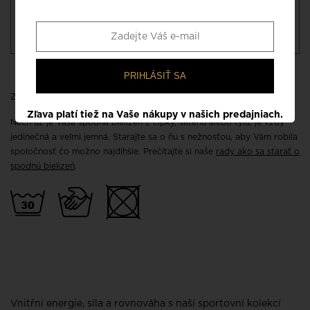
Prečítajte si správny postup pre určenie veľkosti
spodného prádla. Zobrazte si náš návod v
poradni, kde nájdete aj prehľadnú
tabuľku veľkostí
PRIHLÁSIŤ SA
Zloženie: 62% polyester 26% elastan 8% polyamid 4% polyuretán
Zľava platí tiež na Vaše nákupy v našich predajniach.
Nech už je Vaša spodná bielizeň z čipky, saténu alebo tylu, je vždy
jedinečná a veľmi jemná. Starajte sa o ňu s nežnosťou, aby Vám robila
spoločnosť čo možno najdlhšie. Prečítajte si naše
rady ako sa starať o
spodnú bielizeň
.
Vnitřní energie, síla a rovnováha s naší sportovní kolekcí