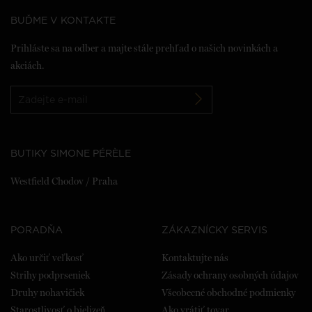
BUĎME V KONTAKTE
Prihláste sa na odber a majte stále prehľad o našich novinkách a
akciách.
BUTIKY SIMONE PÉRÈLE
Westfield Chodov / Praha
PORADŇA
ZÁKAZNÍCKY SERVIS
Ako určiť veľkosť
Kontaktujte nás
Strihy podprseniek
Zásady ochrany osobných údajov
Druhy nohavičiek
Všeobecné obchodné podmienky
Starostlivosť o bielizeň
Ako vrátiť tovar